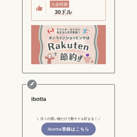
入会特典
30ドル
ibotta
＼ 日々の買い物だけで数十ドル貯まる！／
ibotta登録はこちら