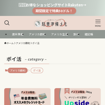
🇺🇸お得なショッピングサイトRakuten→
期間限定で特典50ドル！
MENU
渡米準備
アメリカ節約
アメリカ生活
旅行
雑記帳
ホーム
アメリカ節約
ポイ活
ポイ活
– category –
アメリカ節約
ポイ活