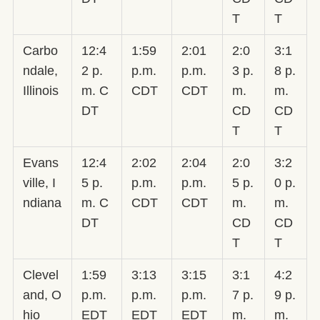
T
T
Carbo
12:4
1:59
2:01
2:0
3:1
ndale,
2 p.
p.m.
p.m.
3 p.
8 p.
Illinois
m. C
CDT
CDT
m.
m.
DT
CD
CD
T
T
Evans
12:4
2:02
2:04
2:0
3:2
ville, I
5 p.
p.m.
p.m.
5 p.
0 p.
ndiana
m. C
CDT
CDT
m.
m.
DT
CD
CD
T
T
Clevel
1:59
3:13
3:15
3:1
4:2
and, O
p.m.
p.m.
p.m.
7 p.
9 p.
hio
EDT
EDT
EDT
m.
m.