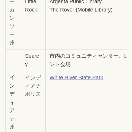
ー
Little
Argenta Public Library
カ
Rock
The Rover (Mobile Library)
ン
ソ
ー
州
Searc
市内のコミュニティセンター、レ
y
ント会場
イ
インデ
White River State Park
ン
ィアナ
デ
ポリス
ィ
ア
ナ
州