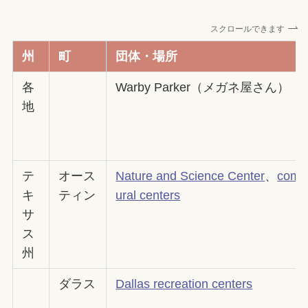
スクロールできます
州
町
団体・場所
各
Warby Parker（メガネ屋さん）
地
テ
オース
Nature and Science Center
、
commu
キ
ティン
ural centers
サ
ス
州
ダラス
Dallas recreation centers