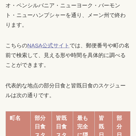
オ・ペンシルバニア・ニューヨーク・バーモン
ト・ニューハンプシャーを通り、メーン州で終わ
ります。
こちらの
NASA公式サイト
では、郵便番号や町の名
前で検索して、見える形や時間を具体的に調べる
ことができます。
代表的な地点の部分日食と皆既日食のスケジュー
ルは次の通りです。
町名
部分
皆既
最も
皆
部
日食
日食
完全
既
分
スタ
スタ
に隠
日
日