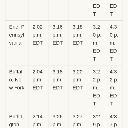
ED
ED
T
T
Erie, P
2:02
3:16
3:18
3:2
4:3
ennsyl
p.m.
p.m.
p.m.
0 p.
0 p.
vania
EDT
EDT
EDT
m.
m.
ED
ED
T
T
Buffal
2:04
3:18
3:20
3:2
4:3
o, Ne
p.m.
p.m.
p.m.
2 p.
2 p.
w York
EDT
EDT
EDT
m.
m.
ED
ED
T
T
Burlin
2:14
3:26
3:27
3:2
4:3
gton,
p.m.
p.m.
p.m.
9 p.
7 p.