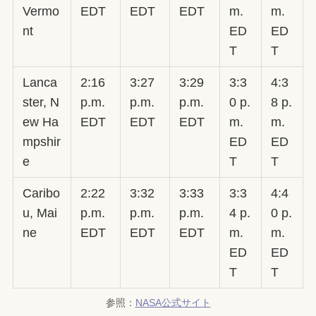
Vermo
EDT
EDT
EDT
m.
m.
nt
ED
ED
T
T
Lanca
2:16
3:27
3:29
3:3
4:3
ster, N
p.m.
p.m.
p.m.
0 p.
8 p.
ew Ha
EDT
EDT
EDT
m.
m.
mpshir
ED
ED
e
T
T
Caribo
2:22
3:32
3:33
3:3
4:4
u, Mai
p.m.
p.m.
p.m.
4 p.
0 p.
ne
EDT
EDT
EDT
m.
m.
ED
ED
T
T
参照：
NASA公式サイト