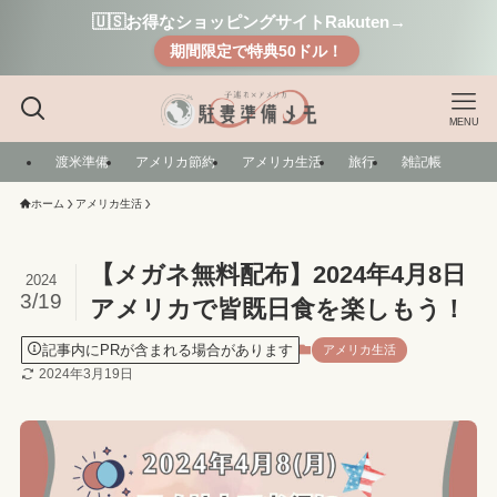
🇺🇸お得なショッピングサイトRakuten→
期間限定で特典50ドル！
MENU
渡米準備
アメリカ節約
アメリカ生活
旅行
雑記帳
ホーム
アメリカ生活
【メガネ無料配布】2024年4月8日
2024
3/19
アメリカで皆既日食を楽しもう！
記事内にPRが含まれる場合があります
アメリカ生活
2024年3月19日