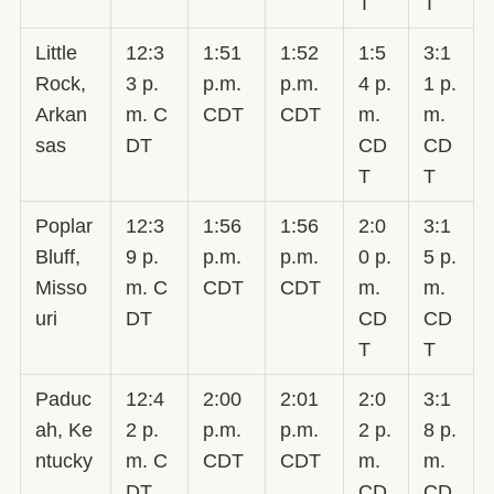
T
T
Little
12:3
1:51
1:52
1:5
3:1
Rock,
3 p.
p.m.
p.m.
4 p.
1 p.
Arkan
m. C
CDT
CDT
m.
m.
sas
DT
CD
CD
T
T
Poplar
12:3
1:56
1:56
2:0
3:1
Bluff,
9 p.
p.m.
p.m.
0 p.
5 p.
Misso
m. C
CDT
CDT
m.
m.
uri
DT
CD
CD
T
T
Paduc
12:4
2:00
2:01
2:0
3:1
ah, Ke
2 p.
p.m.
p.m.
2 p.
8 p.
ntucky
m. C
CDT
CDT
m.
m.
DT
CD
CD