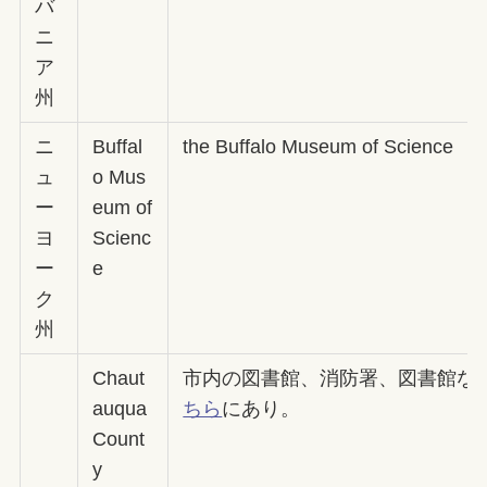
バ
ニ
ア
州
ニ
Buffal
the Buffalo Museum of Science
ュ
o Mus
ー
eum of
ヨ
Scienc
ー
e
ク
州
Chaut
市内の図書館、消防署、図書館な
auqua
ちら
にあり。
Count
y