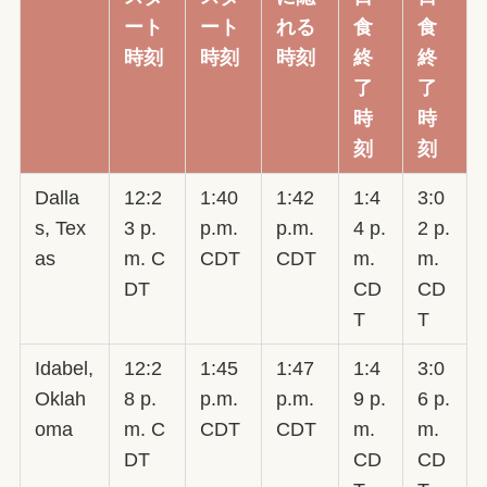
ート
ート
れる
食
食
時刻
時刻
時刻
終
終
了
了
時
時
刻
刻
Dalla
12:2
1:40
1:42
1:4
3:0
s, Tex
3 p.
p.m.
p.m.
4 p.
2 p.
as
m. C
CDT
CDT
m.
m.
DT
CD
CD
T
T
Idabel,
12:2
1:45
1:47
1:4
3:0
Oklah
8 p.
p.m.
p.m.
9 p.
6 p.
oma
m. C
CDT
CDT
m.
m.
DT
CD
CD