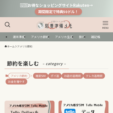
🇺🇸お得なショッピングサイトRakuten→
期間限定で特典50ドル！
MENU
渡米準備
アメリカ節約
アメリカ生活
旅行
雑記帳
ホーム
アメリカ節約
節約を楽しむ
– category –
アメリカ節約
格安SIM
ポイ活
お店の活用術
クレカ活用術
お金を増やす